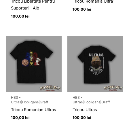
Tricou Libertate Pentru
Tricou Romania Ultra’
Suporteri – Alb
100,00
lei
100,00
lei
HBS -
HBS -
Ultras|Hooligans|Graff
Ultras|Hooligans|Graff
Tricou Romanian Ultras
Tricou Ultras
100,00
lei
100,00
lei