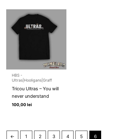
HBS -
Ultras|Hooligans|Graff
Tricou Ultras – You will
never understand
100,00
lei
←
1
2
3
4
5
6