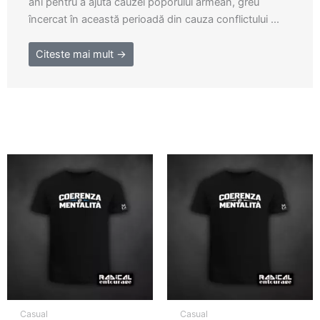
ani pentru a ajuta cauzei poporului armean, greu
încercat în această perioadă din cauza conflictului ...
Citeste mai mult →
Casual
Casual