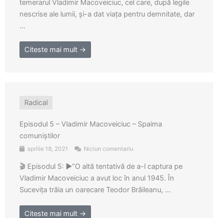
temerarul Vladimir Macoveiciuc, cel care, după legile
nescrise ale lumii, şi-a dat viaţa pentru demnitate, dar
...
Citeste mai mult →
Radical
Episodul 5 – Vladimir Macoveiciuc – Spaima
comuniștilor
aprilie 18, 2021
Niciun comentariu
🎬 Episodul 5: ▶️”O altă tentativă de a-l captura pe
Vladimir Macoveiciuc a avut loc în anul 1945. În
Suceviţa trăia un oarecare Teodor Brăileanu, ...
Citeste mai mult →