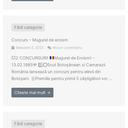
Fără categorie
Concurs – Mugurel de eroism
februarie 3, 2023
Niciun comentariu
💥
2 CONCURSURI!
Mugurel de Eroism! –
13.02.1985
🌹
1️⃣
⭕
Scut Botoșănean si Camarazii
România lansează un concurs pentru elevii din
Botoșani.
🥇
Premiile pentru primii 5 câștigători vor ...
Citeste mai mult →
Fără categorie