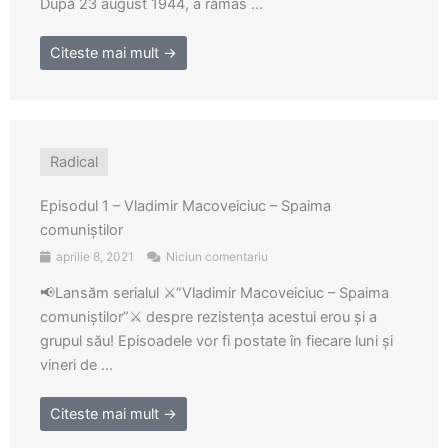
După 23 august 1944, a rămas ...
Citeste mai mult →
Radical
Episodul 1 – Vladimir Macoveiciuc – Spaima
comuniștilor
aprilie 8, 2021
Niciun comentariu
📢Lansăm serialul ⚔️”Vladimir Macoveiciuc – Spaima
comuniștilor”⚔️ despre rezistența acestui erou și a
grupul său! Episoadele vor fi postate în fiecare luni și
vineri de ...
Citeste mai mult →