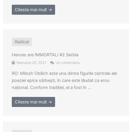
Citeste mai mult →
Radical
Heroes are IMMORTAL! #2 Serbia
februarie 25, 2021
Un comentariu
RO: Milosh Obilich este una dintre figurile centrale ale
poeziei epice sârbești, în care este lăudat ca erou
național. Conform tradiției, el a fost în ...
Citeste mai mult →