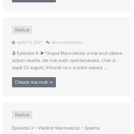
Radical
aprilie 15, 2021
Niciun comentariu
🎬 Episodul 4: ▶️”Grupul Macoveiciuc a mai avut câteva
acţiuni reuşite, dar mai puţin spectaculoase, chiar şi
după 23 august, întrucât nu s-a putut separa ...
Citeste mai mult →
Radical
Episodul 3 – Vladimir Macoveiciuc – Spaima