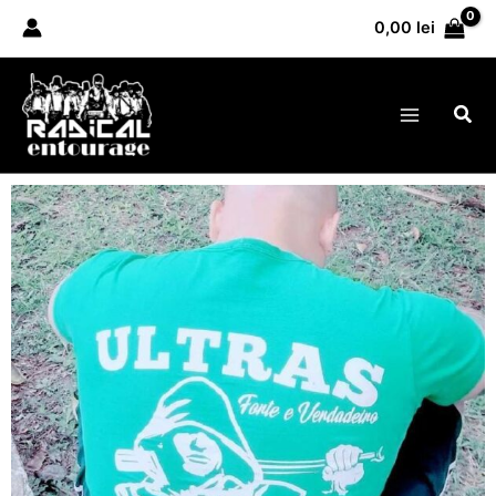
Skip
0,00
lei
to
content
Sea