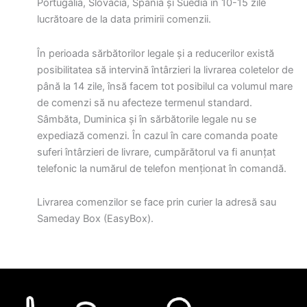
Portugalia, Slovacia, Spania și Suedia în 10-15 zile
lucrătoare de la data primirii comenzii.
În perioada sărbătorilor legale și a reducerilor există
posibilitatea să intervină întârzieri la livrarea coletelor de
până la 14 zile, însă facem tot posibilul ca volumul mare
de comenzi să nu afecteze termenul standard.
Sâmbăta, Duminica și în sărbătorile legale nu se
expediază comenzi. În cazul în care comanda poate
suferi întârzieri de livrare, cumpărătorul va fi anunțat
telefonic la numărul de telefon menționat în comandă.
Livrarea comenzilor se face prin curier la adresă sau
Sameday Box (EasyBox).