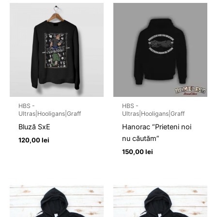
HBS -
HBS -
Ultras|Hooligans|Graff
Ultras|Hooligans|Graff
Bluză SxE
Hanorac “Prieteni noi
nu căutăm”
120,00
lei
150,00
lei