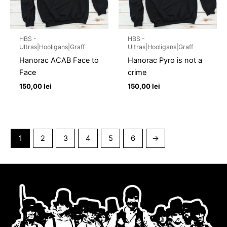
HBS -
HBS -
Ultras|Hooligans|Graff
Ultras|Hooligans|Graff
Hanorac ACAB Face to
Hanorac Pyro is not a
Face
crime
150,00
lei
150,00
lei
1
2
3
4
5
6
→