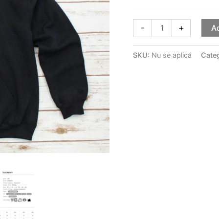
-
+
A
SKU:
Nu se aplică
Cate