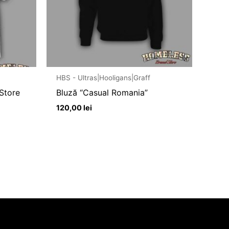
HBS - Ultras|Hooligans|Graff
Store
Bluză “Casual Romania”
120,00
lei