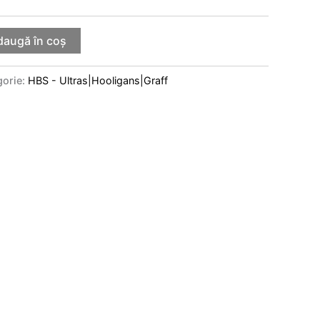
daugă în coș
gorie:
HBS - Ultras|Hooligans|Graff