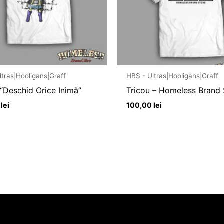
ltras|Hooligans|Graff
HBS - Ultras|Hooligans|Graff
 “Deschid Orice Inimă”
Tricou – Homeless Brand 
0
lei
100,00
lei