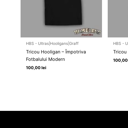
HBS - Ultras|Hooligans|Graff
HBS - U
Tricou Hooligan – Împotriva
Tricou
Fotbalului Modern
100,0
100,00
lei