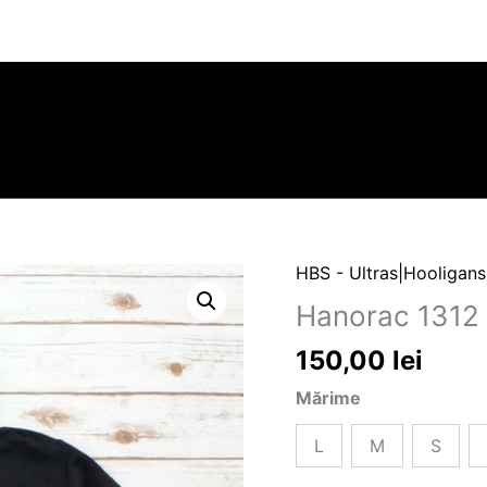
HBS - Ultras|Hooligans
Cantitate
Hanorac
Hanorac 1312
1312
150,00
lei
-
GTA
Mărime
L
M
S