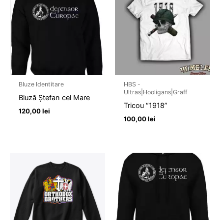
Bluze Identitare
HBS -
Ultras|Hooligans|Graff
Bluză Ștefan cel Mare
Tricou “1918”
120,00
lei
100,00
lei