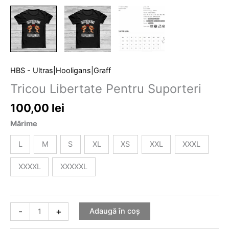
HBS - Ultras|Hooligans|Graff
Tricou Libertate Pentru Suporteri
100,00
lei
Mărime
L
M
S
XL
XS
XXL
XXXL
XXXXL
XXXXXL
-
+
Adaugă în coș