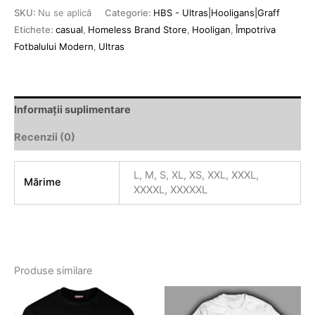
SKU:
Nu se aplică
Categorie:
HBS - Ultras|Hooligans|Graff
Etichete:
casual
,
Homeless Brand Store
,
Hooligan
,
Împotriva
Fotbalului Modern
,
Ultras
Informații suplimentare
Recenzii (0)
L, M, S, XL, XS, XXL, XXXL,
Mărime
XXXXL, XXXXXL
Produse similare