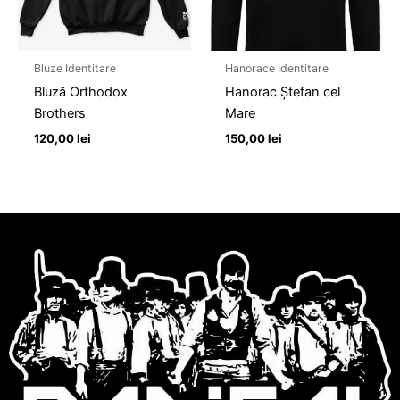
Bluze Identitare
Hanorace Identitare
Bluză Orthodox
Hanorac Ștefan cel
Brothers
Mare
120,00
lei
150,00
lei