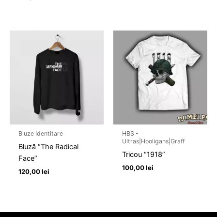
Bluze Identitare
HBS -
Ultras|Hooligans|Graff
Bluză “The Radical
Tricou “1918”
Face”
100,00
lei
120,00
lei