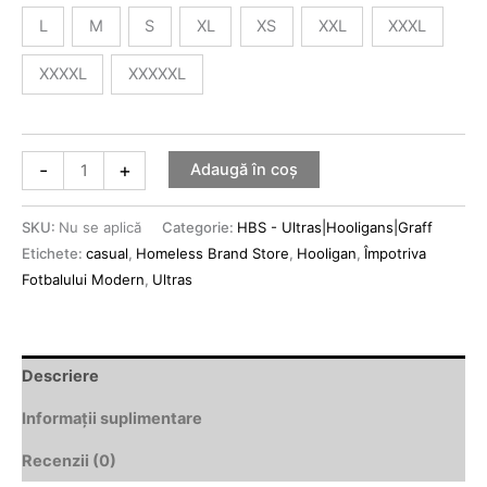
L
M
S
XL
XS
XXL
XXXL
XXXXL
XXXXXL
-
+
Adaugă în coș
SKU:
Nu se aplică
Categorie:
HBS - Ultras|Hooligans|Graff
Etichete:
casual
,
Homeless Brand Store
,
Hooligan
,
Împotriva
Fotbalului Modern
,
Ultras
Descriere
Informații suplimentare
Recenzii (0)