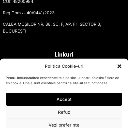
CUI: 48200984
Reg.Com.: J40/9441/2023
CALEA MOȘILOR NR. 88, SC. F, AP. F1, SECTOR 3,
BUCUREȘTI
Linkuri
Politica Cookie-uri
Pentru imbunatatirea experientei tale pe site-ul nostru folosim fisiere de
tip cookie. Unele sunt esentiale pentru ca site-ul sa functioneze.
Accept
Refuz
©2023. radical-entourage.ro . Realizat de Alex-
design.ro
Contact
Vezi preferinte