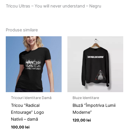
Tricou Ultras – You will never understand – Negru
Produse similare
Tricouri Identitare Damă
Bluze Identitare
Tricou “Radical
Bluză “Împotriva Lumii
Entourage” Logo
Moderne”
Nativii – damă
120,00
lei
100,00
lei