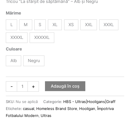
Tricou “La sfârșit de săptămână” – Alb și Negru
Mărime
L
M
S
XL
XS
XXL
XXXL
XXXXL
XXXXXL
Culoare
Alb
Negru
-
+
Adaugă în coș
SKU:
Nu se aplică
Categorie:
HBS - Ultras|Hooligans|Graff
Etichete:
casual
,
Homeless Brand Store
,
Hooligan
,
Împotriva
Fotbalului Modern
,
Ultras