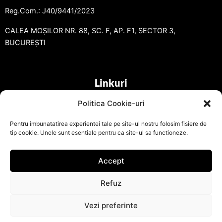
Reg.Com.: J40/9441/2023
CALEA MOȘILOR NR. 88, SC. F, AP. F1, SECTOR 3,
BUCUREȘTI
Linkuri
Politica Cookie-uri
Pentru imbunatatirea experientei tale pe site-ul nostru folosim fisiere de
tip cookie. Unele sunt esentiale pentru ca site-ul sa functioneze.
Accept
Refuz
©2023. radical-entourage.ro . Realizat de Alex-
design.ro
Contact
Vezi preferinte
Open ch