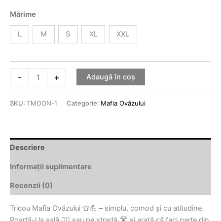
Mărime
L
M
S
XL
XXL
-
+
Adaugă în coș
SKU:
TMOON-1
Categorie:
Mafia Ovăzului
Descriere
Informații suplimentare
Recenzii (0)
Tricou Mafia Ovăzului 👕💪 – simplu, comod și cu atitudine.
Poartă-l la sală 🏋️‍♂️ sau pe stradă 🛣️ și arată că faci parte din