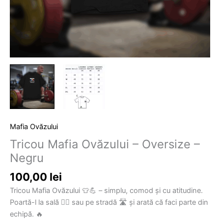
Mafia Ovăzului
Tricou Mafia Ovăzului – Oversize –
Negru
100,00
lei
Tricou Mafia Ovăzului 👕💪 – simplu, comod și cu atitudine.
Poartă-l la sală 🏋️‍♂️ sau pe stradă 🛣️ și arată că faci parte din
echipă. 🔥