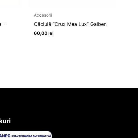
Accesorii
e –
Căciulă “Crux Mea Lux” Galben
60,00
lei
kuri