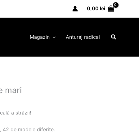
0,00
lei
Search
Magazin
Anturaj radical
e mari
cală a străzii!
, 42 de modele diferite.