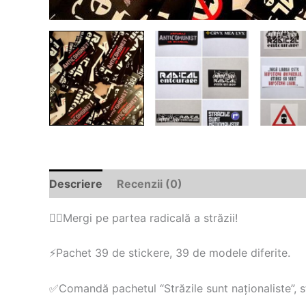
Descriere
Recenzii (0)
🏴‍☠Mergi pe partea radicală a străzii!
⚡️Pachet 39 de stickere, 39 de modele diferite.
✅Comandă pachetul “Străzile sunt naționaliste”, s