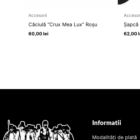
Accesorii
Accesor
Căciulă “Crux Mea Lux” Roșu
Șapcă 
60,00
lei
62,00
l
Informatii
Modalități de plată