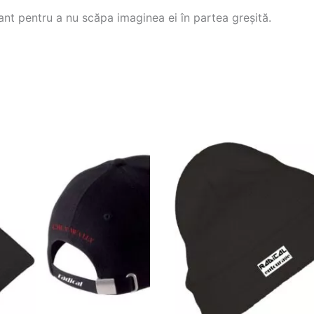
nt pentru a nu scăpa imaginea ei în partea greșită.