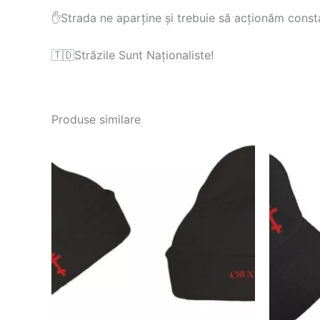
✋Strada ne aparține și trebuie să acționăm consta
🇹🇩Străzile Sunt Naționaliste!
Produse similare