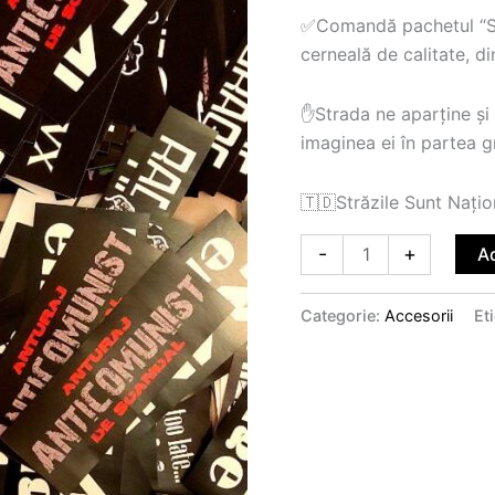
✅Comandă pachetul “Stră
cerneală de calitate, 
✋Strada ne aparține și
imaginea ei în partea gr
🇹🇩Străzile Sunt Națion
-
+
A
Categorie:
Accesorii
Et