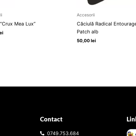
ii
Accesorii
“Crux Mea Lux”
Căciulă Radical Entourag
Patch alb
ei
50,00
lei
Contact
Lin
0749.753.684