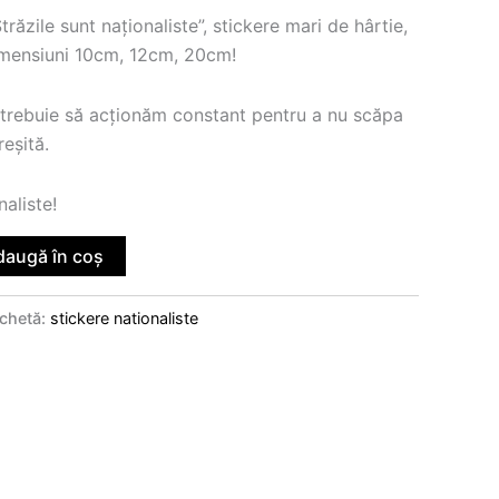
zile sunt naționaliste”, stickere mari de hârtie,
dimensiuni 10cm, 12cm, 20cm!
 trebuie să acționăm constant pentru a nu scăpa
eșită.
aliste!
daugă în coș
ichetă:
stickere nationaliste