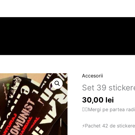
Accesorii
Cantitate
Set
Set 39 sticker
39
30,00
lei
stickere
mari
🏴‍☠Mergi pe partea radi
⚡️Pachet 42 de stickere