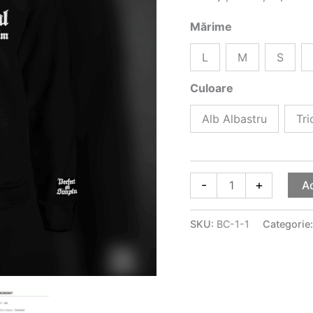
Mărime
L
M
S
Culoare
Alb Albastru
Tri
-
+
A
SKU:
BC-1-1
Categorie