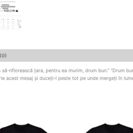
(0)
ra să-nflorească țara, pentru ea murim, drum bun.” “Drum b
rie acest mesaj și duceți-l peste tot pe unde mergeți în lum