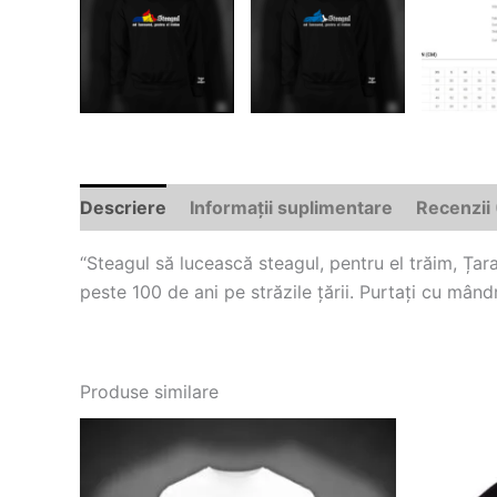
Descriere
Informații suplimentare
Recenzii 
“Steagul să lucească steagul, pentru el trăim, Ța
peste 100 de ani pe străzile țării. Purtați cu mând
Produse similare