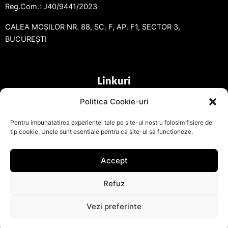
Reg.Com.: J40/9441/2023
CALEA MOȘILOR NR. 88, SC. F, AP. F1, SECTOR 3,
BUCUREȘTI
Linkuri
Politica Cookie-uri
Pentru imbunatatirea experientei tale pe site-ul nostru folosim fisiere de
tip cookie. Unele sunt esentiale pentru ca site-ul sa functioneze.
Accept
Refuz
©2023. radical-entourage.ro . Realizat de Alex-
design.ro
Contact
Vezi preferinte
Open ch