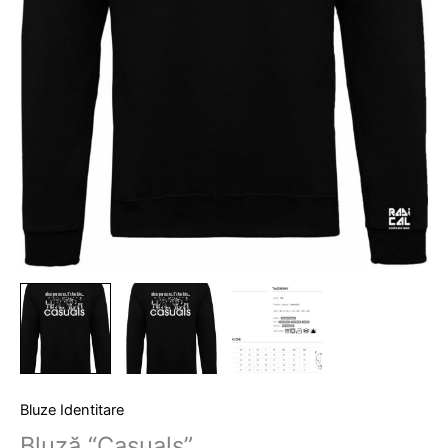
Bluze Identitare
Bluză “Casuals”