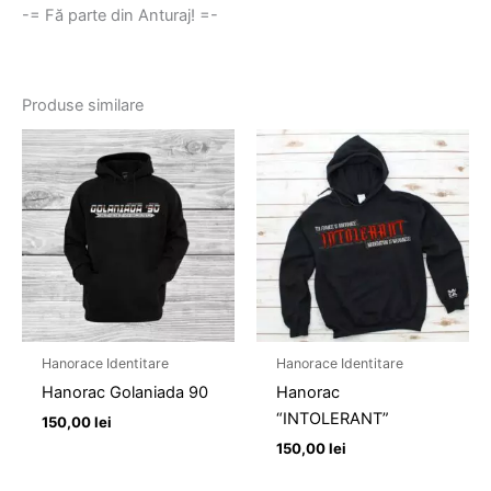
-= Fă parte din Anturaj! =-
Produse similare
Hanorace Identitare
Hanorace Identitare
Hanorac Golaniada 90
Hanorac
“INTOLERANT”
150,00
lei
150,00
lei