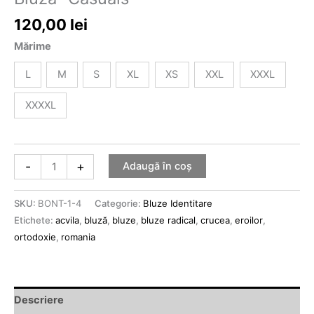
120,00
lei
Mărime
L
M
S
XL
XS
XXL
XXXL
XXXXL
-
+
Adaugă în coș
SKU:
BONT-1-4
Categorie:
Bluze Identitare
Etichete:
acvila
,
bluză
,
bluze
,
bluze radical
,
crucea
,
eroilor
,
ortodoxie
,
romania
Descriere