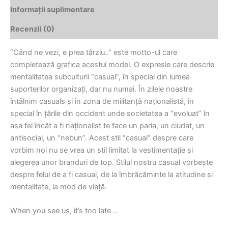
Informații suplimentare
Recenzii (0)
“Când ne vezi, e prea târziu..” este motto-ul care
completează grafica acestui model. O expresie care descrie
mentalitatea subculturii “casual”, în special din lumea
suporterilor organizați, dar nu numai. În zilele noastre
întâlnim casuals și în zona de militanță naționalistă, în
special în țările din occident unde societatea a “evoluat” în
așa fel încât a fi naționalist te face un paria, un ciudat, un
antisocial, un “nebun”. Acest stil “casual” despre care
vorbim noi nu se vrea un stil limitat la vestimentație și
alegerea unor branduri de top. Stilul nostru casual vorbește
despre felul de a fi casual, de la îmbrăcăminte la atitudine și
mentalitate, la mod de viață.
When you see us, it’s too late ..