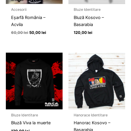
Accesorii
Bluze Identitare
Eșarfă România –
Bluză Kosovo –
Acvila
Basarabia
60,00
lei
50,00
lei
120,00
lei
Bluze Identitare
Hanorace Identitare
Bluză Viva la muerte
Hanorac Kosovo –
Basarabia
120,00
lei