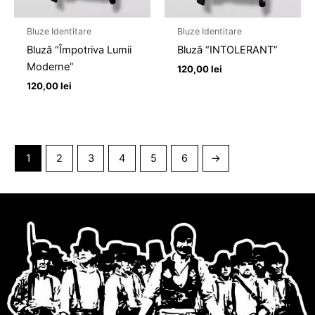
Bluze Identitare
Bluze Identitare
Bluză “Împotriva Lumii
Bluză “INTOLERANT”
Moderne”
120,00
lei
120,00
lei
1
2
3
4
5
6
→