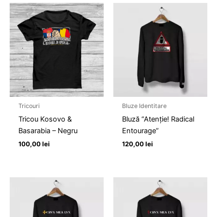
Tricouri
Bluze Identitare
Tricou Kosovo &
Bluză “Atenție! Radical
Basarabia – Negru
Entourage”
100,00
lei
120,00
lei